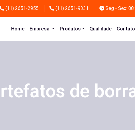
(11) 2651-2955
(11) 2651-9331
Seg - Sex: 08:
Home
Empresa
Produtos
Qualidade
Contat
artefatos de borr