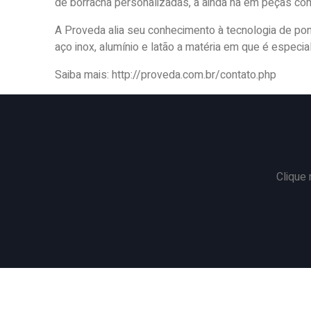
de borracha personalizadas, a ainda na em peças com
A Proveda alia seu conhecimento à tecnologia de ponta
aço inox, alumínio e latão a matéria em que é especi
Saiba mais: http://proveda.com.br/contato.php
Clique 