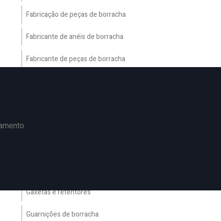
Fabricação de peças de borracha
Fabricante de anéis de borracha
Fabricante de peças de borracha
Fabricantes de anéis de vedação
Fabricantes de artefatos de borracha
çamento.
Fole de borracha
Gaxeta de borracha
Gaxetas de vedação
Gaxetas e retentores
Guarnições de borracha