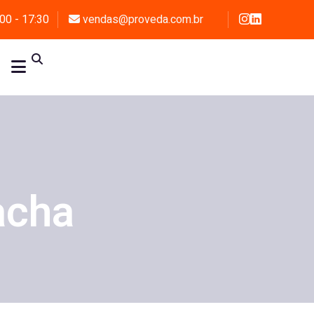
00 - 17:30
vendas@proveda.com.br
o
acha