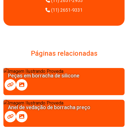
(11) 2651-2955
(11) 2651-9331
Páginas relacionadas
Peças em borracha de silicone
Anel de vedação de borracha preço