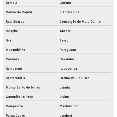
Bambuí
Corinto
Carmo do Cajuru
Francisco Sá
Raul Soares
Conceição do Mato Dentro
Inhapim
Abaeté
Ibiá
Serro
Muzambinho
Paraguaçu
Perdões
Caxambu
Itambacuri
Itapecerica
Santa Vitória
Carmo do Rio Claro
Monte Santo de Minas
Lajinha
Conselheiro Pena
Divino
Campestre
Manhumirim
Paraisópolis
Lambari