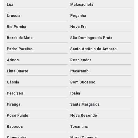
Luz
Malacacheta
Urucuia
Peçanha
Rio Pomba
Nova Era
Borda da Mata
São Domingos do Prata
Padre Paraíso
Santo Antônio do Amparo
Arinos
Resplendor
Lima Duarte
Itacarambi
Cássia
Bom Sucesso
Perdizes
Ipaba
Piranga
Santa Margarida
Poço Fundo
Nova Resende
Raposos
Tocantins
Campanha
Mário Campos