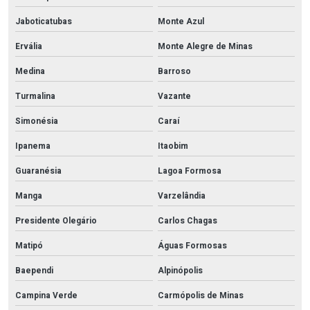
Jaboticatubas
Monte Azul
Ervália
Monte Alegre de Minas
Medina
Barroso
Turmalina
Vazante
Simonésia
Caraí
Ipanema
Itaobim
Guaranésia
Lagoa Formosa
Manga
Varzelândia
Presidente Olegário
Carlos Chagas
Matipó
Águas Formosas
Baependi
Alpinópolis
Campina Verde
Carmópolis de Minas