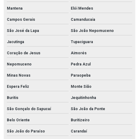
Mantena
Elói Mendes
Campos Gerais
Camanducaia
São José da Lapa
São João Nepomuceno
Jacutinga
Tupaciguara
Coração de Jesus
Aimorés
Nepomuceno
Pedra Azul
Minas Novas
Paraopeba
Espera Feliz
Monte Sião
Buritis
Jequitinhonha
São Gonçalo do Sapucaí
São João da Ponte
Belo Oriente
Buritizeiro
São João do Paraíso
Carandaí