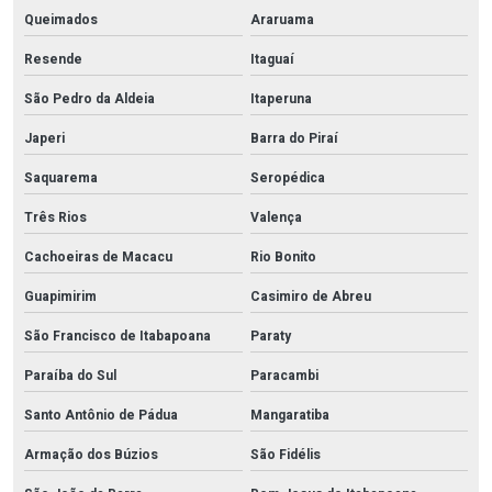
Queimados
Araruama
Resende
Itaguaí
São Pedro da Aldeia
Itaperuna
Japeri
Barra do Piraí
Saquarema
Seropédica
Três Rios
Valença
Cachoeiras de Macacu
Rio Bonito
Guapimirim
Casimiro de Abreu
São Francisco de Itabapoana
Paraty
Paraíba do Sul
Paracambi
Santo Antônio de Pádua
Mangaratiba
Armação dos Búzios
São Fidélis