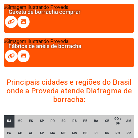
Gaxeta de borracha comprar
Fábrica de anéis de borracha
Principais cidades e regiões do Brasil
onde a Proveda atende Diafragma de
borracha:
GO e
RJ
MG
ES
SP
PR
SC
RS
PE
BA
CE
AM
DF
PA
AC
AL
AP
MA
MT
MS
PB
PI
RN
RO
RR