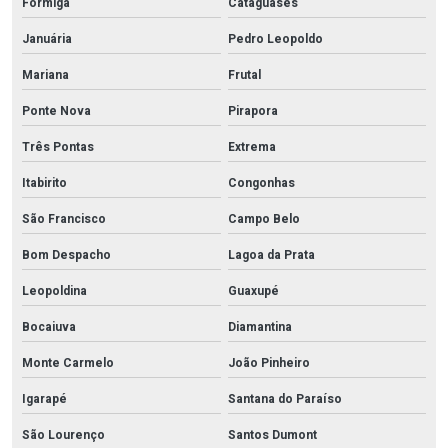
Formiga
Cataguases
Januária
Pedro Leopoldo
Mariana
Frutal
Ponte Nova
Pirapora
Três Pontas
Extrema
Itabirito
Congonhas
São Francisco
Campo Belo
Bom Despacho
Lagoa da Prata
Leopoldina
Guaxupé
Bocaiuva
Diamantina
Monte Carmelo
João Pinheiro
Igarapé
Santana do Paraíso
São Lourenço
Santos Dumont