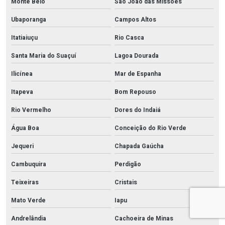
Monte Belo
São João das Missões
Ubaporanga
Campos Altos
Itatiaiuçu
Rio Casca
Santa Maria do Suaçuí
Lagoa Dourada
Ilicínea
Mar de Espanha
Itapeva
Bom Repouso
Rio Vermelho
Dores do Indaiá
Água Boa
Conceição do Rio Verde
Jequeri
Chapada Gaúcha
Cambuquira
Perdigão
Teixeiras
Cristais
Mato Verde
Iapu
Andrelândia
Cachoeira de Minas