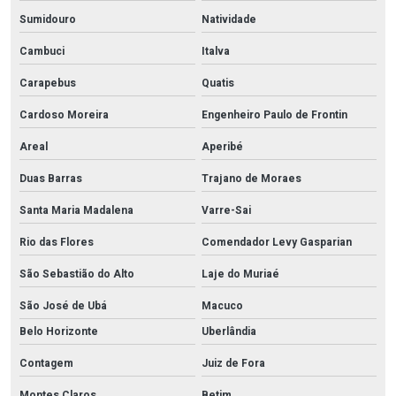
Sumidouro
Natividade
Cambuci
Italva
Carapebus
Quatis
Cardoso Moreira
Engenheiro Paulo de Frontin
Areal
Aperibé
Duas Barras
Trajano de Moraes
Santa Maria Madalena
Varre-Sai
Rio das Flores
Comendador Levy Gasparian
São Sebastião do Alto
Laje do Muriaé
São José de Ubá
Macuco
Belo Horizonte
Uberlândia
Contagem
Juiz de Fora
Montes Claros
Betim