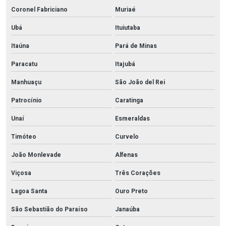
Coronel Fabriciano
Muriaé
Ubá
Ituiutaba
Itaúna
Pará de Minas
Paracatu
Itajubá
Manhuaçu
São João del Rei
Patrocínio
Caratinga
Unaí
Esmeraldas
Timóteo
Curvelo
João Monlevade
Alfenas
Viçosa
Três Corações
Lagoa Santa
Ouro Preto
São Sebastião do Paraíso
Janaúba