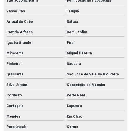
São João da Barra
Bom Jesus do Itabapoana
Vassouras
Tanguá
Arraial do Cabo
Itatiaia
Paty do Alferes
Bom Jardim
Iguaba Grande
Piraí
Miracema
Miguel Pereira
Pinheiral
Itaocara
Quissamã
São José do Vale do Rio Preto
Silva Jardim
Conceição de Macabu
Cordeiro
Porto Real
Cantagalo
Sapucaia
Mendes
Rio Claro
Porciúncula
Carmo