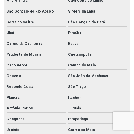
Andrelândia
Cachoeira de Minas
São Gonçalo do Rio Abaixo
Virgem da Lapa
Serra do Salitre
São Gonçalo do Pará
Ubaí
Piraúba
Carmo da Cachoeira
Estiva
Prudente de Morais
Caetanópolis
Cabo Verde
Campo do Meio
Gouveia
São João do Manhuaçu
Resende Costa
São Tiago
Planura
Itanhomi
Antônio Carlos
Juruaia
Congonhal
Pirapetinga
Jacinto
Carmo da Mata