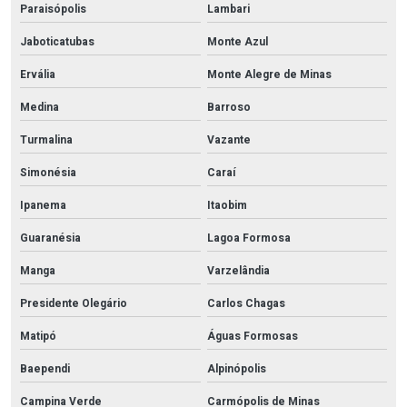
Paraisópolis
Lambari
Jaboticatubas
Monte Azul
Ervália
Monte Alegre de Minas
Medina
Barroso
Turmalina
Vazante
Simonésia
Caraí
Ipanema
Itaobim
Guaranésia
Lagoa Formosa
Manga
Varzelândia
Presidente Olegário
Carlos Chagas
Matipó
Águas Formosas
Baependi
Alpinópolis
Campina Verde
Carmópolis de Minas