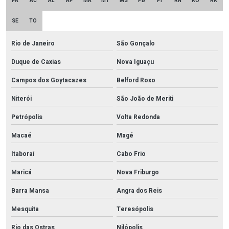
PA
AC
AL
AP
MA
MT
MS
PB
PI
RN
RO
RR
SE
TO
Rio de Janeiro
São Gonçalo
Duque de Caxias
Nova Iguaçu
Campos dos Goytacazes
Belford Roxo
Niterói
São João de Meriti
Petrópolis
Volta Redonda
Macaé
Magé
Itaboraí
Cabo Frio
Maricá
Nova Friburgo
Barra Mansa
Angra dos Reis
Mesquita
Teresópolis
Rio das Ostras
Nilópolis