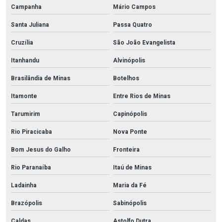
Campanha
Mário Campos
Santa Juliana
Passa Quatro
Cruzília
São João Evangelista
Itanhandu
Alvinópolis
Brasilândia de Minas
Botelhos
Itamonte
Entre Rios de Minas
Tarumirim
Capinópolis
Rio Piracicaba
Nova Ponte
Bom Jesus do Galho
Fronteira
Rio Paranaíba
Itaú de Minas
Ladainha
Maria da Fé
Brazópolis
Sabinópolis
Caldas
Astolfo Dutra