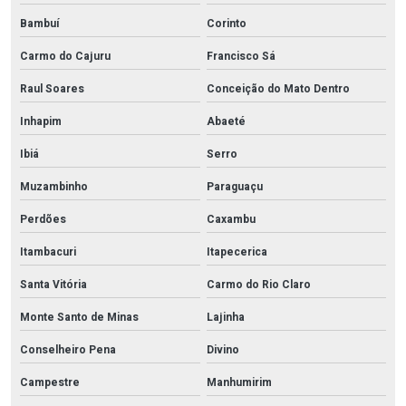
Bambuí
Corinto
Carmo do Cajuru
Francisco Sá
Raul Soares
Conceição do Mato Dentro
Inhapim
Abaeté
Ibiá
Serro
Muzambinho
Paraguaçu
Perdões
Caxambu
Itambacuri
Itapecerica
Santa Vitória
Carmo do Rio Claro
Monte Santo de Minas
Lajinha
Conselheiro Pena
Divino
Campestre
Manhumirim