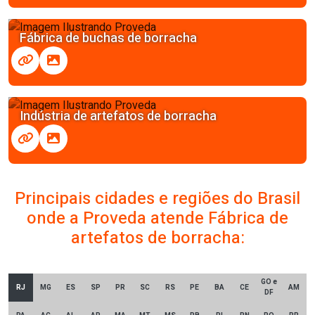
Fábrica de buchas de borracha
Indústria de artefatos de borracha
Principais cidades e regiões do Brasil
onde a Proveda atende Fábrica de
artefatos de borracha:
GO e
RJ
MG
ES
SP
PR
SC
RS
PE
BA
CE
AM
DF