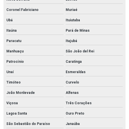
Coronel Fabriciano
Muriaé
Ubá
Ituiutaba
Itaúna
Pará de Minas
Paracatu
Itajubá
Manhuaçu
São João del Rei
Patrocínio
Caratinga
Unaí
Esmeraldas
Timóteo
Curvelo
João Monlevade
Alfenas
Viçosa
Três Corações
Lagoa Santa
Ouro Preto
São Sebastião do Paraíso
Janaúba