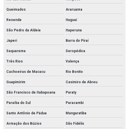
Queimados
Araruama
Resende
Itaguaí
São Pedro da Aldeia
Itaperuna
Japeri
Barra do Piraí
Saquarema
Seropédica
Três Rios
Valença
Cachoeiras de Macacu
Rio Bonito
Guapimirim
Casimiro de Abreu
São Francisco de Itabapoana
Paraty
Paraíba do Sul
Paracambi
Santo Antônio de Pádua
Mangaratiba
Armação dos Búzios
São Fidélis