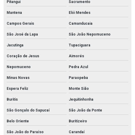
Pitangui
Sacramento
Mantena
Elói Mendes
Campos Gerais
Camanducaia
São José da Lapa
São João Nepomuceno
Jacutinga
Tupaciguara
Coração de Jesus
Aimorés
Nepomuceno
Pedra Azul
Minas Novas
Paraopeba
Espera Feliz
Monte Sião
Buritis
Jequitinhonha
São Gonçalo do Sapucaí
São João da Ponte
Belo Oriente
Buritizeiro
São João do Paraíso
Carandaí