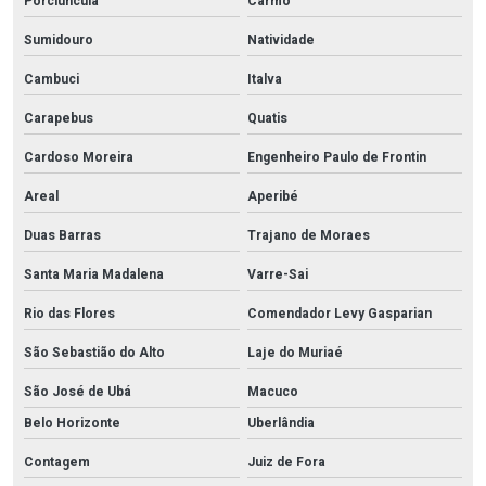
Porciúncula
Carmo
Sumidouro
Natividade
Cambuci
Italva
Carapebus
Quatis
Cardoso Moreira
Engenheiro Paulo de Frontin
Areal
Aperibé
Duas Barras
Trajano de Moraes
Santa Maria Madalena
Varre-Sai
Rio das Flores
Comendador Levy Gasparian
São Sebastião do Alto
Laje do Muriaé
São José de Ubá
Macuco
Belo Horizonte
Uberlândia
Contagem
Juiz de Fora