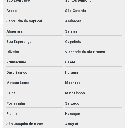
São Lourenço
Santos Dumont
Arcos
São Gotardo
Santa Rita do Sapucaí
Andradas
Almenara
Salinas
Boa Esperança
Capelinha
Oliveira
Visconde do Rio Branco
Brumadinho
Caeté
Ouro Branco
Iturama
Mateus Leme
Machado
Jaíba
Matozinhos
Porteirinha
Sarzedo
Piumhi
Nanuque
São Joaquim de Bicas
Araçuaí