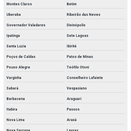
Montes Claros
Betim
Uberaba
Ribeirão das Neves
Governador Valadares
Divinópolis
Ipatinga
Sete Lagoas
Santa Luzia
Ibirité
Poços de Caldas
Patos de Minas
Pouso Alegre
Teófilo Otoni
Varginha
Conselheiro Lafaiete
Sabará
Vespasiano
Barbacena
Araguari
Itabira
Passos
Nova Lima
Araxá
Nova Serrana
Lavras